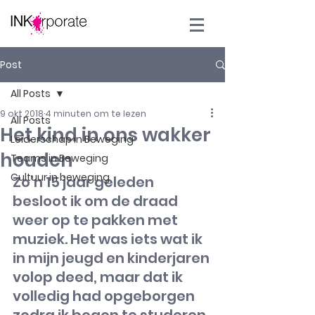
Post
All Posts
9 okt 2018
4 minuten om te lezen
All Posts
Het kind in ons wakker
Leiderschap in Beweging
houden
Teams in Beweging
Cultuur in beweging
Zo’n 15 jaar geleden 
besloot ik om de draad 
weer op te pakken met 
muziek. Het was iets wat ik 
in mijn jeugd en kinderjaren 
volop deed, maar dat ik 
volledig had opgeborgen 