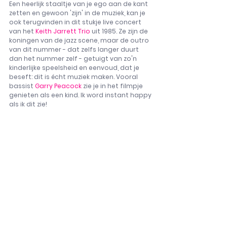
Een heerlijk staaltje van je ego aan de kant 
zetten en gewoon 'zijn' in de muziek, kan je 
ook terugvinden in dit stukje live concert 
van het 
Keith Jarrett Trio
 uit 1985. Ze zijn de 
koningen van de jazz scene, maar de outro 
van dit nummer - dat zelfs langer duurt 
dan het nummer zelf - getuigt van zo'n 
kinderlijke speelsheid en eenvoud, dat je 
beseft: dit is écht muziek maken. Vooral 
bassist 
Garry Peacock
 zie je in het filmpje 
genieten als een kind. Ik word instant happy 
als ik dit zie! 