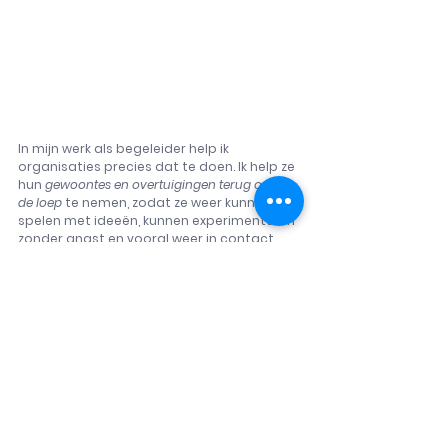
In mijn werk als begeleider help ik 
organisaties precies dat te doen. Ik help ze 
hun 
gewoontes en overtuigingen terug onder 
de loep
 te nemen
, zodat ze weer kunnen 
spelen met ideeën, kunnen experimenteren 
zonder angst en vooral weer in contact 
kunnen komen met hun eigen kern. Het is 
een proces van vertragen, loslaten en het 
herontdekken van wat werkelijk belangrijk is. 
En juist door die ruimte te creëren, kunnen 
organisaties met herwonnen vertrouwen 
verder bouwen aan een cultuur die niet 
alleen presteert, maar ook de mens achter 
de prestatie waardeert.
Want uiteindelijk draait het erom dat je als 
organisatie net als een jazzband speelt: 