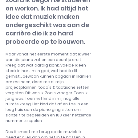
zodra ik begon te studeren 
en werken. Ik had altijd het 
idee dat muziek maken 
ondergeschikt was aan de 
carrière die ik zo hard 
probeerde op te bouwen.
Maar vanaf het eerste moment dat ik weer 
aan die piano zat en een deuntje eruit 
kreeg dat wat aardig klonk, voelde ik een 
steek in hart: mijn god, wat had ik dit 
gemist... Gewoon kunnen opgaan in klanken 
om me heen, deed me al mijn 
projectplannen, todo's & tactische zetten 
vergeten. Dit was ik. Zoals vroeger. Toen ik 
jong was. Toen het kind in mij nog alle 
ruimte kreeg. Het kind dat af en toe in een 
leeg huis aan de piano ging zitten om 
zichzelf te begeleiden en 100 keer hetzelfde 
nummer te spelen.
Dus ik smeet me terug op de muziek. Ik 
deed er alles aan om het in te passen in 