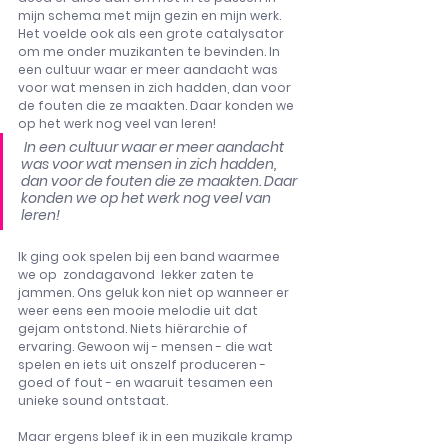
mijn schema met mijn gezin en mijn werk. 
Het voelde ook als een grote catalysator 
om me onder muzikanten te bevinden. In 
een cultuur waar er meer aandacht was 
voor wat mensen in zich hadden, dan voor 
de fouten die ze maakten. Daar konden we 
op het werk nog veel van leren! 
In een cultuur waar er meer aandacht 
was voor wat mensen in zich hadden, 
dan voor de fouten die ze maakten. Daar 
konden we op het werk nog veel van 
leren! 
Ik ging ook spelen bij een band waarmee 
we op  zondagavond  lekker zaten te 
jammen. Ons geluk kon niet op wanneer er 
weer eens een mooie melodie uit dat 
gejam ontstond. Niets hiërarchie of 
ervaring. Gewoon wij - mensen - die wat 
spelen en iets uit onszelf produceren - 
goed of fout - en waaruit tesamen een 
unieke sound ontstaat.
Maar ergens bleef ik in een muzikale kramp 