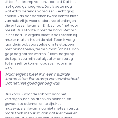
zitten. Een kramp van onzekerheid. Dat het 
niet goed genoeg was. Dat ik beter nog 
wat extra oefende vooraleer ik echt ging 
spelen. Van dat oefenen kwam echter niets 
van huis. Altijd weer andere verplichtingen 
die er tussen kwamen. En ik schoof het voor 
me uit. Dus stopte ik met de band. Met pijn 
in het hart. En ergens bleef ik ook steken bij 
muziek maken. Ik durfde niet. Toen ik vorig 
jaar thuis ook voorstelde om te stoppen 
met pianospelen, zei mijn man: "oh nee, dan 
ga je nog harder werken...." Bam, nagel op 
de kop: ik zou mijn catalysator om terug 
tot mezelf te komen opgeven voor mijn 
werk.
Maar ergens bleef ik in een muzikale 
kramp zitten. Een kramp van onzekerheid. 
Dat het niet goed genoeg was. 
Dus koos ik voor de sabbat, voor het 
vertragen, het loslaten van plannen, en 
gewoon te ademen en te zijn. Het 
muziekspelen kwam nog niet meteen terug, 
maar toch merk ik stilaan dat ik er meer en 
meer terug in kan opgaan. Ik begin zelfs 